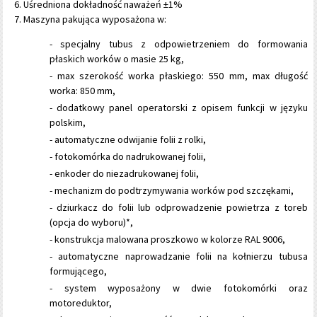
Uśredniona dokładność naważeń ±1%
Maszyna pakująca wyposażona w:
- specjalny tubus z odpowietrzeniem do formowania
płaskich worków o masie 25 kg,
- max szerokość worka płaskiego: 550 mm, max długość
worka: 850 mm,
- dodatkowy panel operatorski z opisem funkcji w języku
polskim,
- automatyczne odwijanie folii z rolki,
- fotokomórka do nadrukowanej folii,
- enkoder do niezadrukowanej folii,
- mechanizm do podtrzymywania worków pod szczękami,
- dziurkacz do folii lub odprowadzenie powietrza z toreb
(opcja do wyboru)*,
- konstrukcja malowana proszkowo w kolorze RAL 9006,
- automatyczne naprowadzanie folii na kołnierzu tubusa
formującego,
- system wyposażony w dwie fotokomórki oraz
motoreduktor,