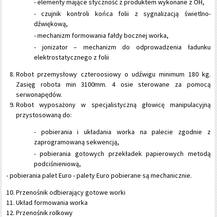
- elementy mające styczność z produktem wykonane z OH,
- czujnik kontroli końca folii z sygnalizacją świetlno-
dźwiękową,
- mechanizm formowania fałdy bocznej worka,
- jonizator – mechanizm do odprowadzenia ładunku
elektrostatycznego z folii
Robot przemysłowy czteroosiowy o udźwigu minimum 180 kg.
Zasięg robota min 3100mm. 4 osie sterowane za pomocą
serwonapędów.
Robot wyposażony w specjalistyczną głowicę manipulacyjną
przystosowaną do:
- pobierania i układania worka na palecie zgodnie z
zaprogramowaną sekwencją,
- pobierania gotowych przekładek papierowych metodą
podciśnieniową,
- pobierania palet Euro - palety Euro pobierane są mechanicznie.
Przenośnik odbierający gotowe worki
Układ formowania worka
Przenośnik rolkowy