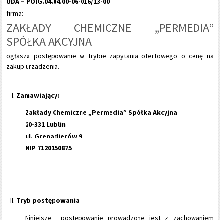
UDA – POIG.04.04.00-06-016/13-00
firma:
ZAKŁADY CHEMICZNE „PERMEDIA”
SPÓŁKA AKCYJNA
ogłasza postępowanie w trybie zapytania ofertowego o cenę na
zakup urządzenia.
Zamawiający:
Zakłady Chemiczne „Permedia” Spółka Akcyjna
20-331 Lublin
ul. Grenadierów 9
NIP 7120150875
Tryb postępowania
Niniejsze postępowanie prowadzone jest z zachowaniem