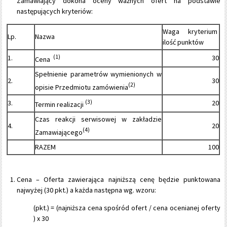
Zamawiający dokona oceny ważnych ofert na podstawie
następujących kryteriów:
Waga kryterium
Lp.
Nazwa
ilość punktów
1.
(1)
30
Cena
Spełnienie parametrów wymienionych w
2.
30
(2)
opisie Przedmiotu zamówienia
3.
(3)
20
Termin realizacji
Czas reakcji serwisowej w zakładzie
4.
20
(4)
Zamawiającego
RAZEM
100
Cena – Oferta zawierająca najniższą cenę będzie punktowana
najwyżej (30 pkt.) a każda następna wg. wzoru:
(pkt.) = (najniższa cena spośród ofert / cena ocenianej oferty
) x 30