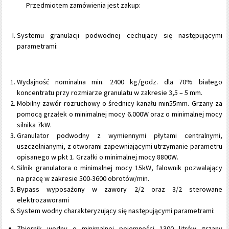
Przedmiotem zamówienia jest zakup:
Systemu granulacji podwodnej cechujący się następującymi
parametrami:
Wydajność nominalna min. 2400 kg/godz. dla 70% białego
koncentratu przy rozmiarze granulatu w zakresie 3,5 – 5 mm.
Mobilny zawór rozruchowy o średnicy kanału min55mm. Grzany za
pomocą grzałek o minimalnej mocy 6.000W oraz o minimalnej mocy
silnika 7kW.
Granulator podwodny z wymiennymi płytami centralnymi,
uszczelnianymi, z otworami zapewniającymi utrzymanie parametru
opisanego w pkt 1. Grzałki o minimalnej mocy 8800W.
Silnik granulatora o minimalnej mocy 15kW, falownik pozwalający
na pracę w zakresie 500-3600 obrotów/min.
Bypass wyposażony w zawory 2/2 oraz 3/2 sterowane
elektrozaworami
System wodny charakteryzujący się następującymi parametrami:
Zbiornik wodny o minimalnej pojemności 1300 litrów grzany