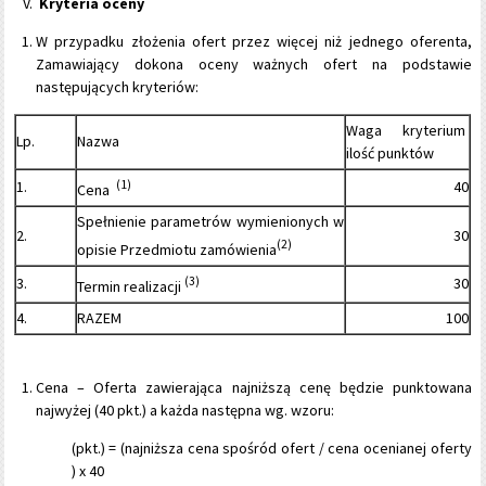
Kryteria oceny
W przypadku złożenia ofert przez więcej niż jednego oferenta,
Zamawiający dokona oceny ważnych ofert na podstawie
następujących kryteriów:
Waga kryterium
Lp.
Nazwa
ilość punktów
1.
(1)
40
Cena
Spełnienie parametrów wymienionych w
2.
30
(2)
opisie Przedmiotu zamówienia
3.
(3)
30
Termin realizacji
4.
RAZEM
100
Cena – Oferta zawierająca najniższą cenę będzie punktowana
najwyżej (40 pkt.) a każda następna wg. wzoru:
(pkt.) = (najniższa cena spośród ofert / cena ocenianej oferty
) x 40