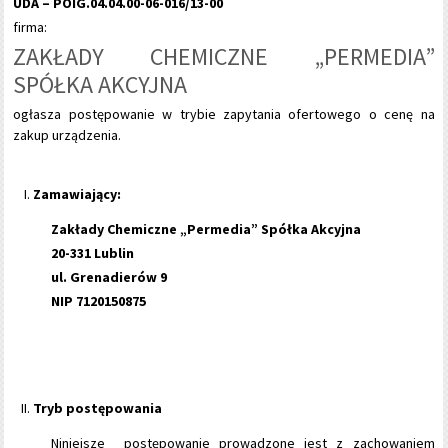
UDA – POIG.04.04.00-06-016/13-00
firma:
ZAKŁADY CHEMICZNE „PERMEDIA”
SPÓŁKA AKCYJNA
ogłasza postępowanie w trybie zapytania ofertowego o cenę na
zakup urządzenia.
Zamawiający:
Zakłady Chemiczne „Permedia” Spółka Akcyjna
20-331 Lublin
ul. Grenadierów 9
NIP 7120150875
Tryb postępowania
Niniejsze postępowanie prowadzone jest z zachowaniem