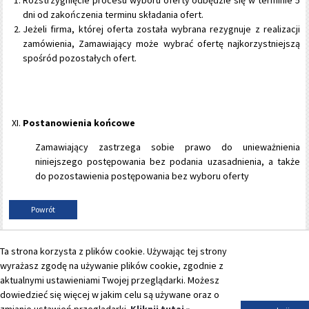
Rozstrzygnięcie procesu wyboru oferty odbędzie się w terminie 5
dni od zakończenia terminu składania ofert.
Jeżeli firma, której oferta została wybrana rezygnuje z realizacji
zamówienia, Zamawiający może wybrać ofertę najkorzystniejszą
spośród pozostałych ofert.
Postanowienia końcowe
Zamawiający zastrzega sobie prawo do unieważnienia
niniejszego postępowania bez podania uzasadnienia, a także
do pozostawienia postępowania bez wyboru oferty
Powrót
Ta strona korzysta z plików cookie. Używając tej strony
Formularz
|
Produkty
|
Logowanie
|
Polityka prywatności
|
Mapa strony
wyrażasz zgodę na używanie plików cookie, zgodnie z
Copyright © Permedia - 2026. Projekt i wykonanie -
Freeline
.
aktualnymi ustawieniami Twojej przeglądarki. Możesz
dowiedzieć się więcej w jakim celu są używane oraz o