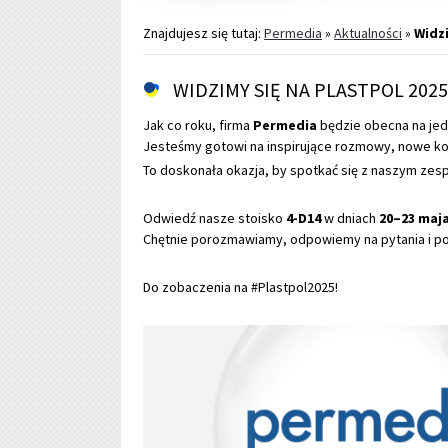
Znajdujesz się tutaj:
Permedia
»
Aktualności
»
Widzi
WIDZIMY SIĘ NA PLASTPOL 2025
Jak co roku, firma
Permedia
będzie obecna na jed
Jesteśmy gotowi na inspirujące rozmowy, nowe kon
To doskonała okazja, by spotkać się z naszym zes
Odwiedź nasze stoisko
4-D14
w dniach
20–23 maj
Chętnie porozmawiamy, odpowiemy na pytania i p
Do zobaczenia na #Plastpol2025!