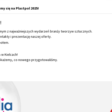
my się na Plastpol 2025!
!
nym z najważniejszych wydarzeń branży tworzyw sztucznych.
takty i prezentację naszej oferty.
połem.
a
w Kielcach!
okażemy, co nowego przygotowaliśmy.