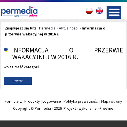
Znajdujesz się tutaj:
Permedia
»
Aktualności
»
Informacja o
przerwie wakacyjnej w 2016 r.
INFORMACJA O PRZERWIE
WAKACYJNEJ W 2016 R.
wpisz treść kategorii
Powrót
Formularz
|
Produkty
|
Logowanie
|
Polityka prywatności
|
Mapa strony
Copyright © Permedia - 2026. Projekt i wykonanie -
Freeline
.